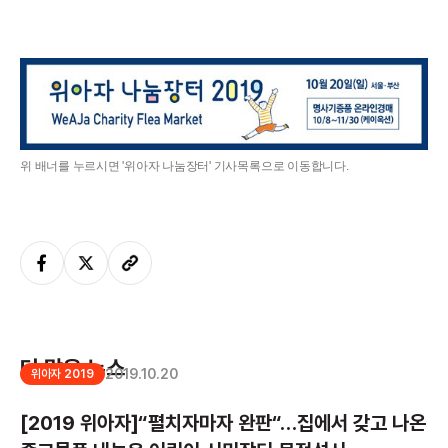
위 배너를 누르시면 '위아자 나눔장터' 기사목록으로 이동합니다.
더 많은 뉴스
2019.10.20
위아자 2019
[2019 위아자]“펼치자마자 완판“…집에서 갖고 나온