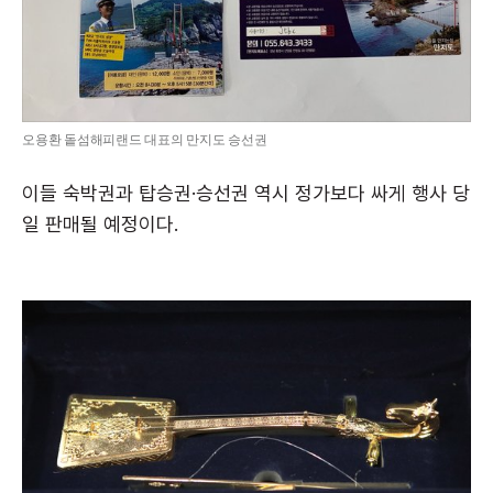
오용환 돝섬해피랜드 대표의 만지도 승선권
이들 숙박권과 탑승권·승선권 역시 정가보다 싸게 행사 당
일 판매될 예정이다.