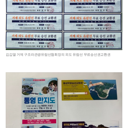
김갑열 거제 구조라관광유람선협회장의 외도 유람선 무료승선권교환권