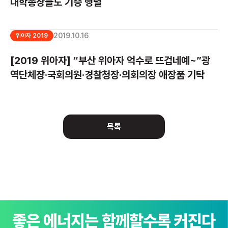
대학총장들도 기증 행렬
2019.10.16
위아자 2019
[2019 위아자] “부산 위아자 억수로 뜨겁네예~”광
역단체장·국회의원·경찰청장·의회의장 애장품 기탁
목록