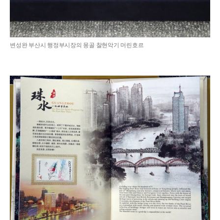
변성완 부산시 행정부시장의 몽골 찰현악기 머린호르