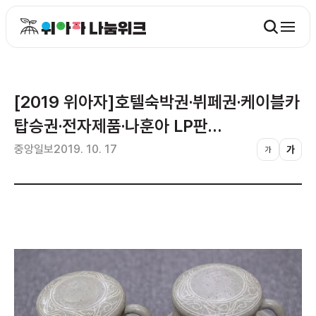
[2019 위아자]호텔숙박권·뷔페권·케이블카
탑승권·전자제품·나훈아 LP판…
중앙일보
2019. 10. 17