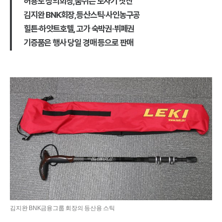
허용도 상의회장,숨쉬는 도자기 찻잔
김지완 BNK회장,등산스틱·사인농구공
힐튼·하얏트호텔, 고가 숙박권·뷔페권
기증품은 행사 당일 경매 등으로 판매
김지완 BNK금융그룹 회장의 등산용 스틱