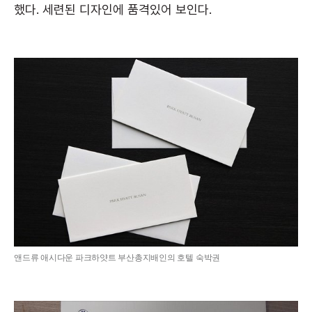
했다. 세련된 디자인에 품격있어 보인다.
앤드류 애시다운 파크하얏트 부산총지배인의 호텔 숙박권