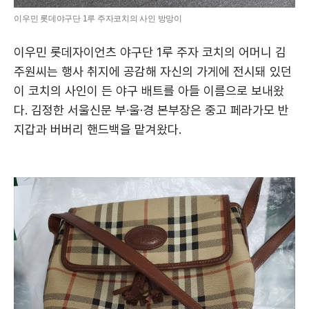
이우민 롯데야구단 1루 주자코치의 사인 방망이
이우민 롯데자이언츠 야구단 1루 주자 코치의 어머니 김
주원씨는 행사 취지에 공감해 자신의 가게에 전시돼 있던
이 코치의 사인이 든 야구 배트를 아들 이름으로 보내왔
다. 김정한 서울신문 부·울·경 본부장은 중고 페라가모 반
지갑과 버버리 핸드백을 맡겨왔다.