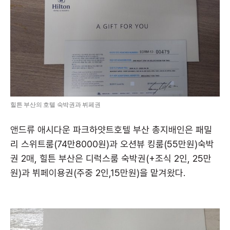
힐튼 부산의 호텔 숙박권과 뷔페권
앤드류 애시다운 파크하얏트호텔 부산 총지배인은 패밀
리 스위트룸(74만8000원)과 오션뷰 킹룸(55만원)숙박
권 2매, 힐튼 부산은 디럭스룸 숙박권(+조식 2인, 25만
원)과 뷔페이용권(주중 2인,15만원)을 맡겨왔다.