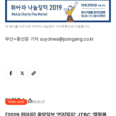
위 배너를 누르시면 '위아자 나눔장터' 기사목록으로 이동합니다.
부산=황선윤 기자 suyohwa@joongang.co.kr
더 많은 뉴스
2019.10.17
위아자 2019
[2019 위아자] 중앙일보 '먼지알지' JTBC '캠핑클