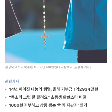
김정숙 여사의 묵주는 최고가인 440만원에 낙찰됐다. [김경록 기자]
관련기사
14년 이어진 나눔의 행렬, 올해 기부금 1억2934만원
“목소리 크면 잘 팔려요” 초등생 완판스타 비결
1000원 기부하고 상품 뽑는 '럭키 자판기' 인기