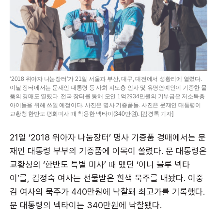
‘2018 위아자 나눔장터’가 21일 서울과 부산, 대구, 대전에서 성황리에 열렸다.
이날 장터에서는 문재인 대통령 등 사회 지도층 인사 및 유명연예인이 기증한 물
품의 경매도 열렸다. 전국 장터를 통해 모인 1억2934만원의 기부금은 저소득층
아이들을 위해 쓰일 예정이다. 사진은 명사 기증품들. 사진은 문재인 대통령이
교황청 한반도 평화미사 때 착용한 넥타이(340만원). [김경록 기자]
21일 ‘2018 위아자 나눔장터’ 명사 기증품 경매에서는 문
재인 대통령 부부의 기증품에 이목이 쏠렸다. 문 대통령은
교황청의 ‘한반도 특별 미사’ 때 맸던 ‘이니 블루 넥타
이’를, 김정숙 여사는 선물받은 흰색 묵주를 내놨다. 이중
김 여사의 묵주가 440만원에 낙찰돼 최고가를 기록했다.
문 대통령의 넥타이는 340만원에 낙찰됐다.