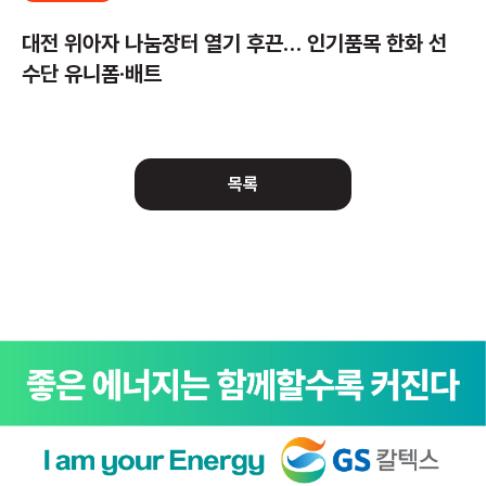
대전 위아자 나눔장터 열기 후끈… 인기품목 한화 선
수단 유니폼·배트
목록