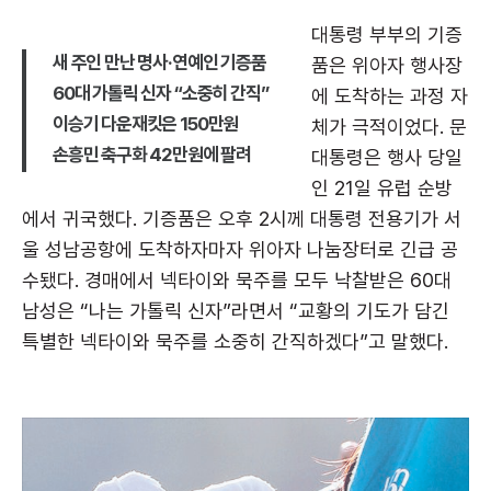
대통령 부부의 기증
새 주인 만난 명사·연예인 기증품
품은 위아자 행사장
60대 가톨릭 신자 “소중히 간직”
에 도착하는 과정 자
이승기 다운재킷은 150만원
체가 극적이었다. 문
손흥민 축구화 42만원에 팔려
대통령은 행사 당일
인 21일 유럽 순방
에서 귀국했다. 기증품은 오후 2시께 대통령 전용기가 서
울 성남공항에 도착하자마자 위아자 나눔장터로 긴급 공
수됐다. 경매에서 넥타이와 묵주를 모두 낙찰받은 60대
남성은 “나는 가톨릭 신자”라면서 “교황의 기도가 담긴
특별한 넥타이와 묵주를 소중히 간직하겠다”고 말했다.