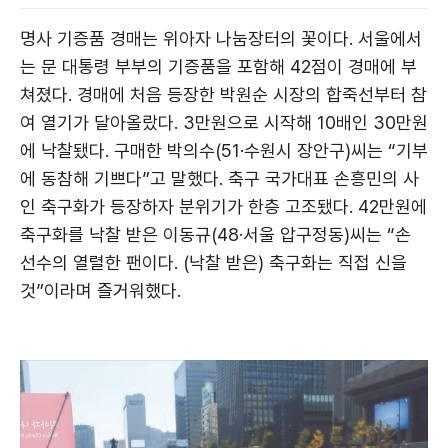
명사 기증품 경매는 위아자 나눔장터의 꽃이다. 서울에서
는 문 대통령 부부의 기증품을 포함해 42점이 경매에 부
쳐졌다. 경매에 처음 등장한 박원순 시장의 합죽선부터 참
여 열기가 달아올랐다. 3만원으로 시작해 10배인 30만원
에 낙찰됐다. 구매한 박의수(51·수원시 장안구)씨는 “기부
에 동참해 기쁘다”고 말했다. 축구 국가대표 손흥민의 사
인 축구화가 등장하자 분위기가 한층 고조됐다. 42만원에
축구화를 낙찰 받은 이동규(48·서울 압구정동)씨는 “손
선수의 열렬한 팬이다. (낙찰 받은) 축구화는 직접 신을
것”이라며 즐거워했다.