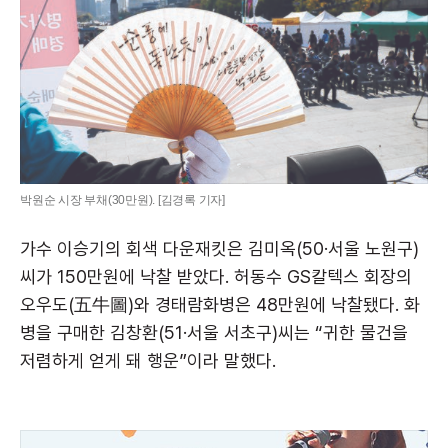
박원순 시장 부채(30만원). [김경록 기자]
가수 이승기의 회색 다운재킷은 김미옥(50·서울 노원구)
씨가 150만원에 낙찰 받았다. 허동수 GS칼텍스 회장의
오우도(五牛圖)와 경태람화병은 48만원에 낙찰됐다. 화
병을 구매한 김창환(51·서울 서초구)씨는 “귀한 물건을
저렴하게 얻게 돼 행운”이라 말했다.