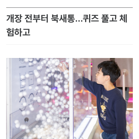
개장 전부터 북새통…퀴즈 풀고 체
험하고