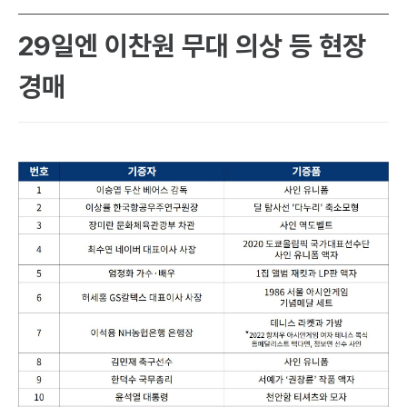
29일엔 이찬원 무대 의상 등 현장
경매