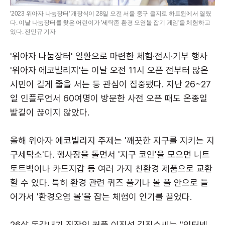
'2023 위아자 나눔장터' 개장식이 28일 오전 서울 중구 을지로 하트윈에서 열렸
다. 이날 나눔장터를 찾은 어린이가 '세탁존 환경 오염볼 잡기 게임'을 체험하고
있다. 전민규 기자
'위아자 나눔장터' 일환으로 마련한 체험·전시·기부 행사
'위아자 에코빌리지'는 이날 오전 11시 오픈 전부터 많은
시민이 길게 줄을 서는 등 관심이 집중됐다. 지난 26~27
일 인플루언서 60여명이 방문한 사전 오픈 때도 온종일
발길이 끊이지 않았다.
올해 위아자 에코빌리지 주제는 '깨끗한 지구를 지키는 지
구세탁소'다. 행사장을 돌면서 '지구 코인'을 모으면 니트
토트백이나 카드지갑 등 여러 가지 친환경 제품으로 교환
할 수 있다. 특히 환경 관련 퀴즈 풀기나 볼 풀 안으로 들
어가서 '환경오염 볼'을 잡는 체험이 인기를 끌었다.
26살 동갑내기 직장인 커플 이진섭‧김진수씨는 "인터넷