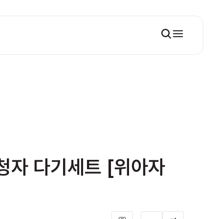
청자 다기세트 [위아자