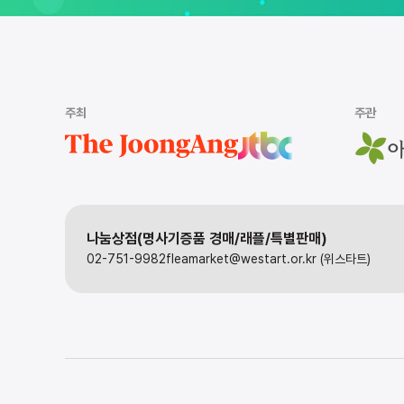
주최
주관
나눔상점(명사기증품 경매/래플/특별판매)
02-751-9982
fleamarket@westart.or.kr (위스타트)