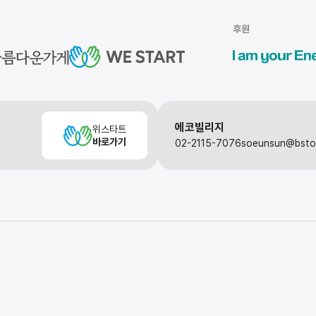
후원
에코빌리지
위스타트
바로가기
02-2115-7076
soeunsun@bst