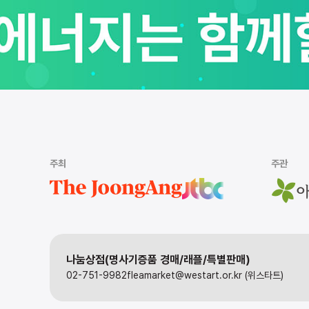
주최
주관
나눔상점(명사기증품 경매/래플/특별판매)
02-751-9982
fleamarket@westart.or.kr (위스타트)