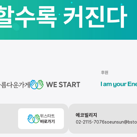
후원
에코빌리지
위스타트
바로가기
02-2115-7076
soeunsun@bst