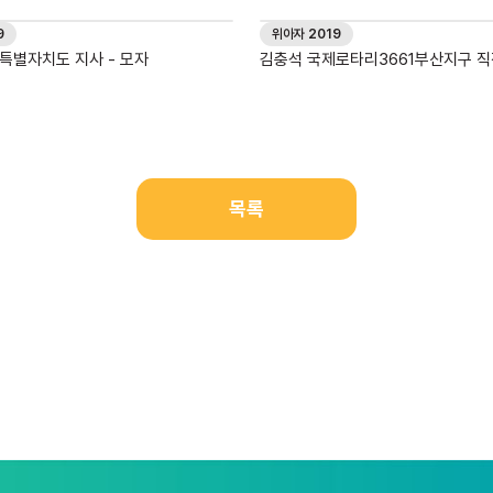
9
위아자 2019
특별자치도 지사 - 모자
김충석 국제로타리3661부산지구 직
자기
목록